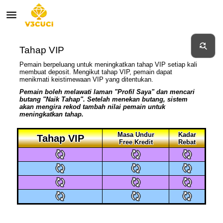
menu
autorenew
find_replace
Tahap VIP
Pemain berpeluang untuk meningkatkan tahap VIP setiap kali
membuat deposit. Mengikut tahap VIP, pemain dapat
menikmati keistimewaan VIP yang ditentukan.
Pemain boleh melawati laman "Profil Saya" dan mencari
butang "Naik Tahap". Setelah menekan butang, sistem
akan mengira rekod tambah nilai pemain untuk
meningkatkan tahap.
Masa Undur
Kadar
Tahap VIP
Free Kredit
Rebat
autorenew
autorenew
autorenew
autorenew
autorenew
autorenew
autorenew
autorenew
autorenew
autorenew
autorenew
autorenew