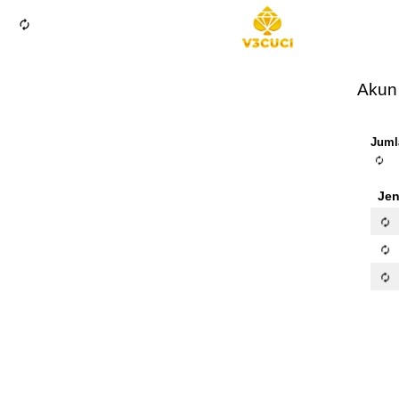
autorenew
Akun
Juml
autorenew
Jen
autorenew
autorenew
autorenew